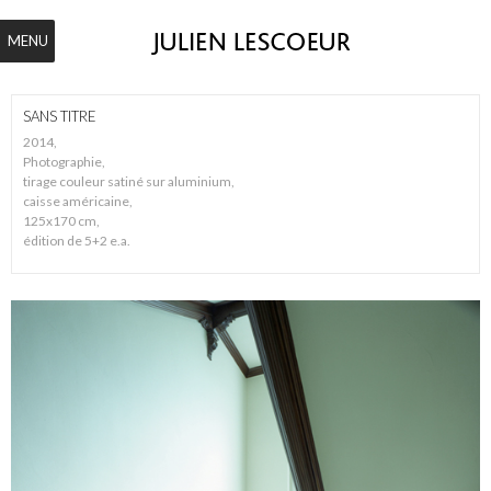
MENU
SANS TITRE
2014,
Photographie,
tirage couleur satiné sur aluminium,
caisse américaine,
125x170 cm,
édition de 5+2 e.a.