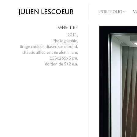
PORTFOLIO
V
SANS-TITRE
2011,
Photographie,
tirage couleur, diasec sur dibond,
châssis affleurant en aluminium,
155x265x5 cm,
édition de 5+2 e.a.