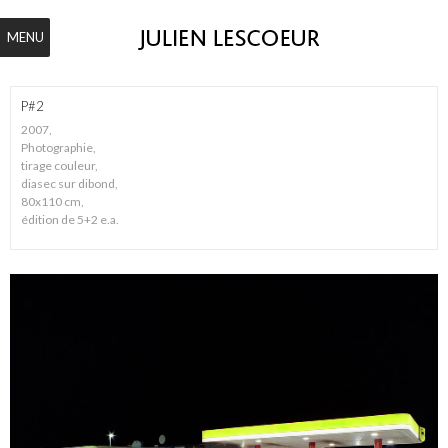
MENU
P#2
2007,
Photographie,
tirage couleur,
diasec sur dibond,
80x110 cm,
édition de 5+2 e.a.